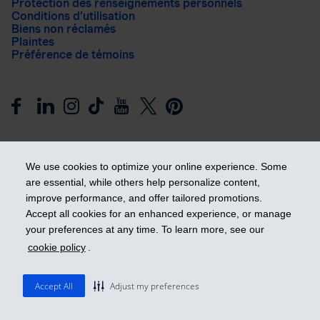
Protection des renseignements personnels
Conditions d’utilisation
Biens non réclamés
Plaintes
Préférence de témoins
We use cookies to optimize your online experience. Some
are essential, while others help personalize content,
improve performance, and offer tailored promotions.
Prendre les devants
Accept all cookies for an enhanced experience, or manage
your preferences at any time. To learn more, see our
cookie policy
.
© 2026 Industrielle Alliance, Assurance et services financiers
inc. - iA Groupe financier. Tous droits réservés.
Accept All
Adjust my preferences