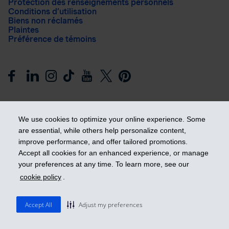
Protection des renseignements personnels
Conditions d’utilisation
Biens non réclamés
Plaintes
Préférence de témoins
We use cookies to optimize your online experience. Some
are essential, while others help personalize content,
improve performance, and offer tailored promotions.
Prendre les devants
Accept all cookies for an enhanced experience, or manage
your preferences at any time. To learn more, see our
cookie policy
.
© 2026 Industrielle Alliance, Assurance et services financiers
inc. - iA Groupe financier. Tous droits réservés.
Accept All
Adjust my preferences