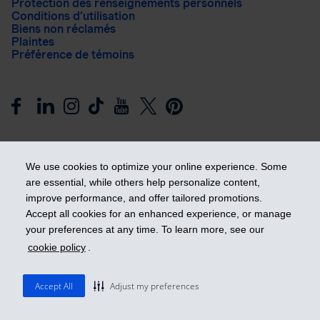
Protection des renseignements personnels
Conditions d’utilisation
Biens non réclamés
Plaintes
Préférence de témoins
We use cookies to optimize your online experience. Some
are essential, while others help personalize content,
improve performance, and offer tailored promotions.
Prendre les devants
Accept all cookies for an enhanced experience, or manage
your preferences at any time. To learn more, see our
cookie policy
.
© 2026 Industrielle Alliance, Assurance et services financiers
inc. - iA Groupe financier. Tous droits réservés.
Accept All
Adjust my preferences