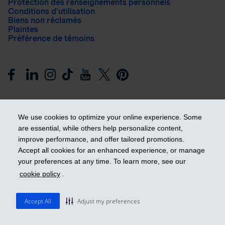
Protection des renseignements personnels
Conditions d’utilisation
Biens non réclamés
Plaintes
Préférence de témoins
We use cookies to optimize your online experience. Some
are essential, while others help personalize content,
improve performance, and offer tailored promotions.
Prendre les devants
Accept all cookies for an enhanced experience, or manage
your preferences at any time. To learn more, see our
cookie policy
.
© 2026 Industrielle Alliance, Assurance et services financiers
inc. - iA Groupe financier. Tous droits réservés.
Accept All
Adjust my preferences