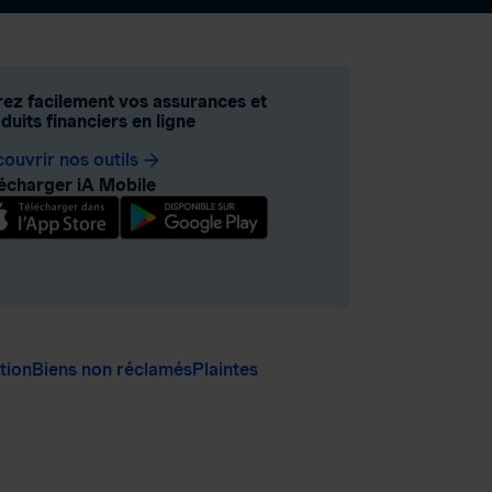
ez facilement vos assurances et
duits financiers en ligne
ouvrir nos outils
arrow_forward
écharger iA Mobile
ation
Biens non réclamés
Plaintes