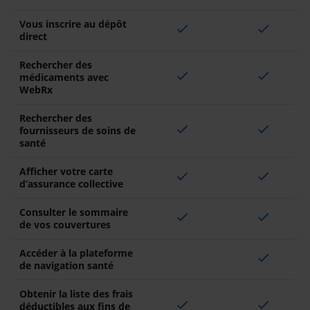
Vous inscrire au dépôt
check
check
direct
Rechercher des
check
check
médicaments avec
WebRx
Rechercher des
check
check
fournisseurs de soins de
santé
Afficher votre carte
check
check
d’assurance collective
Consulter le sommaire
check
check
de vos couvertures
Accéder à la plateforme
check
de navigation santé
Obtenir la liste des frais
check
check
déductibles aux fins de