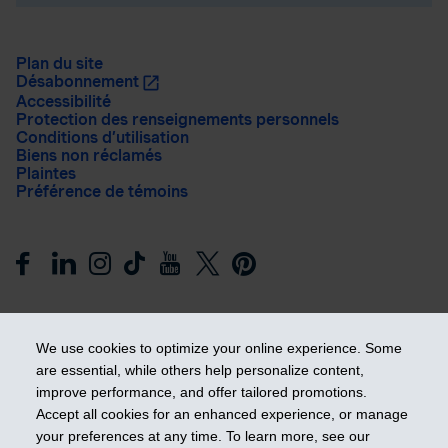
Plan du site
Désabonnement
Accessibilité
Protection des renseignements personnels
Conditions d’utilisation
Biens non réclamés
Plaintes
Préférence de témoins
We use cookies to optimize your online experience. Some
are essential, while others help personalize content,
improve performance, and offer tailored promotions.
Prendre les devants
Accept all cookies for an enhanced experience, or manage
your preferences at any time. To learn more, see our