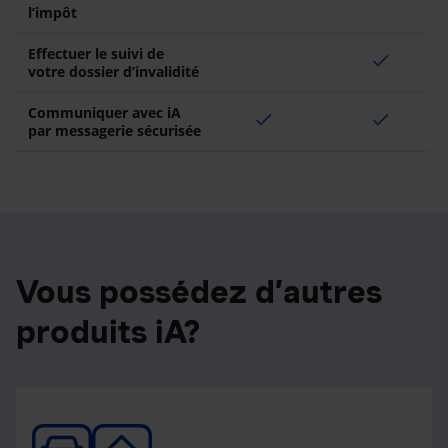
l’impôt
Effectuer le suivi de
check
votre dossier d’invalidité
Communiquer avec iA
check
check
par messagerie sécurisée
Vous possédez d’autres
produits iA?