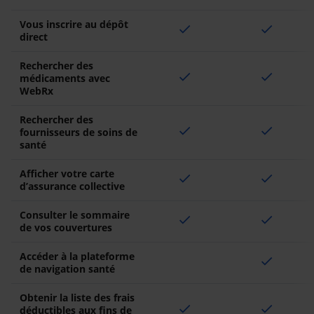
Vous inscrire au dépôt
check
check
direct
Rechercher des
check
check
médicaments avec
WebRx
Rechercher des
check
check
fournisseurs de soins de
santé
Afficher votre carte
check
check
d’assurance collective
Consulter le sommaire
check
check
de vos couvertures
Accéder à la plateforme
check
de navigation santé
Obtenir la liste des frais
check
check
déductibles aux fins de