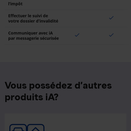
l’impôt
Effectuer le suivi de
check
votre dossier d’invalidité
Communiquer avec iA
check
check
par messagerie sécurisée
Vous possédez d’autres
produits iA?