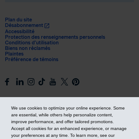
Plan du site
Désabonnement
Accessibilité
Protection des renseignements personnels
Conditions d’utilisation
Biens non réclamés
Plaintes
Préférence de témoins
We use cookies to optimize your online experience. Some
are essential, while others help personalize content,
improve performance, and offer tailored promotions.
Prendre les devants
Accept all cookies for an enhanced experience, or manage
your preferences at any time. To learn more, see our