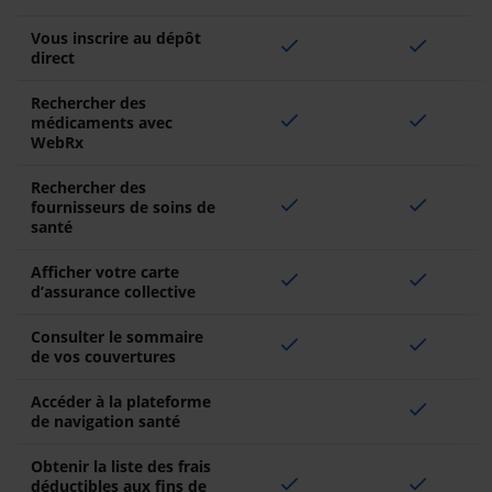
Vous inscrire au dépôt
check
check
direct
Rechercher des
check
check
médicaments avec
WebRx
Rechercher des
check
check
fournisseurs de soins de
santé
Afficher votre carte
check
check
d’assurance collective
Consulter le sommaire
check
check
de vos couvertures
Accéder à la plateforme
check
de navigation santé
Obtenir la liste des frais
check
check
déductibles aux fins de