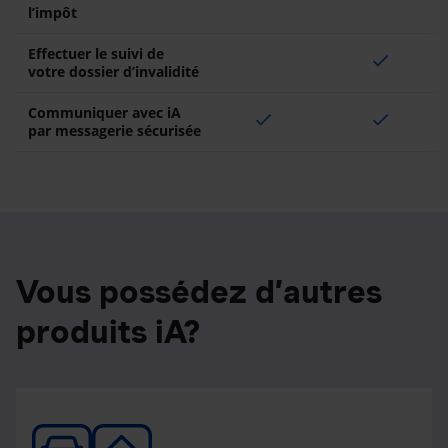
l’impôt
Effectuer le suivi de
check
votre dossier d’invalidité
Communiquer avec iA
check
check
par messagerie sécurisée
Vous possédez d’autres
produits iA?