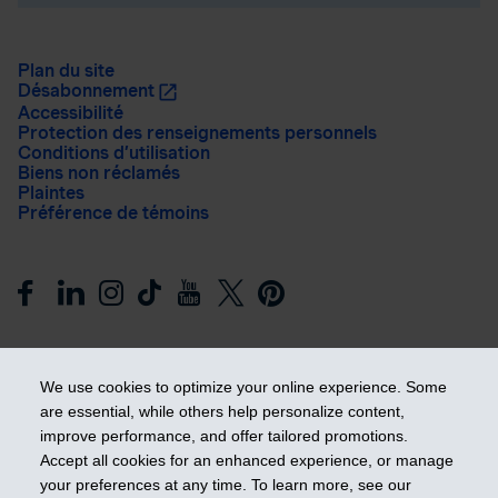
Plan du site
Désabonnement
Accessibilité
Protection des renseignements personnels
Conditions d’utilisation
Biens non réclamés
Plaintes
Préférence de témoins
We use cookies to optimize your online experience. Some
are essential, while others help personalize content,
improve performance, and offer tailored promotions.
Prendre les devants
Accept all cookies for an enhanced experience, or manage
your preferences at any time. To learn more, see our