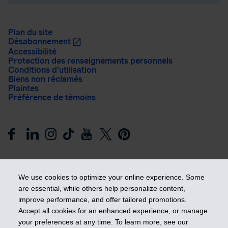
Plan du site
Désabonnement
Accessibilité
Protection des renseignements personnels
Conditions d’utilisation
Biens non réclamés
Plaintes
Préférence de témoins
We use cookies to optimize your online experience. Some
are essential, while others help personalize content,
improve performance, and offer tailored promotions.
Prendre les devants
Accept all cookies for an enhanced experience, or manage
your preferences at any time. To learn more, see our