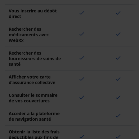
Vous inscrire au dépôt
check
check
direct
Rechercher des
check
check
médicaments avec
WebRx
Rechercher des
check
check
fournisseurs de soins de
santé
Afficher votre carte
check
check
d’assurance collective
Consulter le sommaire
check
check
de vos couvertures
Accéder à la plateforme
check
de navigation santé
Obtenir la liste des frais
check
check
déductibles aux fins de