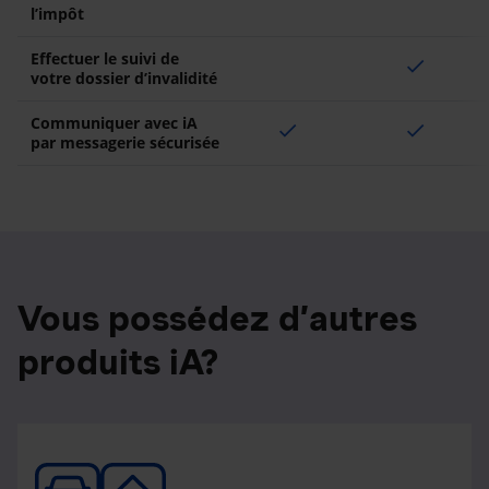
l’impôt
Effectuer le suivi de
check
votre dossier d’invalidité
Communiquer avec iA
check
check
par messagerie sécurisée
Vous possédez d’autres
produits iA?