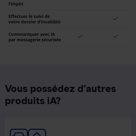
l’impôt
Effectuer le suivi de
check
votre dossier d’invalidité
Communiquer avec iA
check
check
par messagerie sécurisée
Vous possédez d’autres
produits iA?