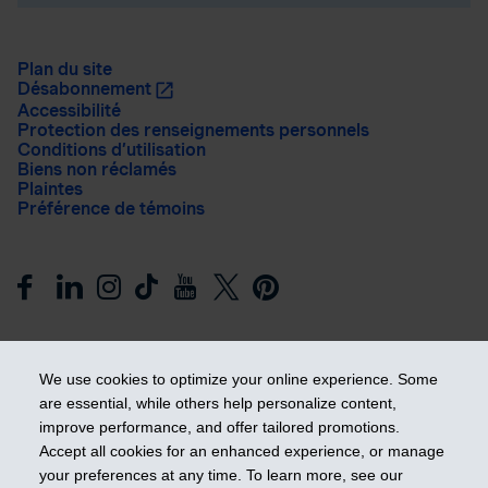
Plan du site
Désabonnement
Accessibilité
Protection des renseignements personnels
Conditions d’utilisation
Biens non réclamés
Plaintes
Préférence de témoins
We use cookies to optimize your online experience. Some
are essential, while others help personalize content,
improve performance, and offer tailored promotions.
Prendre les devants
Accept all cookies for an enhanced experience, or manage
your preferences at any time. To learn more, see our