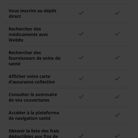
Vous inscrire au dépôt
check
check
direct
Rechercher des
check
check
médicaments avec
WebRx
Rechercher des
check
check
fournisseurs de soins de
santé
Afficher votre carte
check
check
d’assurance collective
Consulter le sommaire
check
check
de vos couvertures
Accéder à la plateforme
check
de navigation santé
Obtenir la liste des frais
check
check
déductibles aux fins de