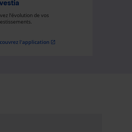
vestia
vez l’évolution de vos
vestissements.
couvrez l'application
open_in_new