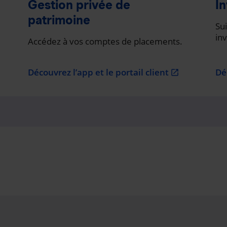
Gestion privée de
In
patrimoine
Sui
in
Accédez à vos comptes de placements.
Découvrez l’app et le portail client
Dé
open_in_new