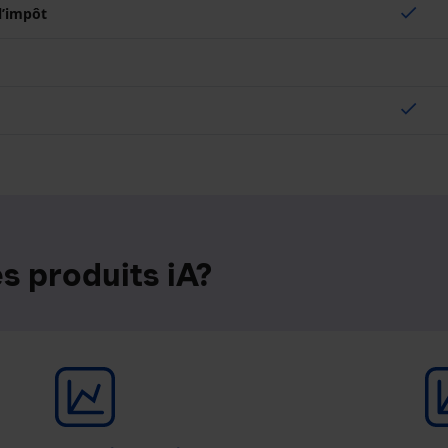
check
 l’impôt
check
s produits iA?