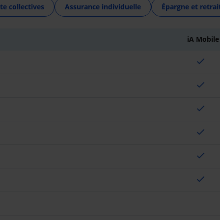
te collectives
Assurance individuelle
Épargne et retrai
iA Mobile
check
check
check
check
check
check