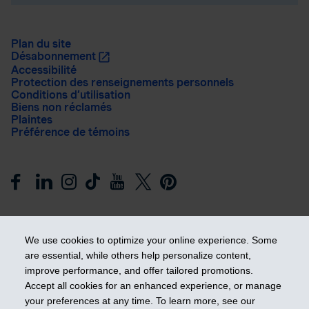
Plan du site
Désabonnement
Accessibilité
Protection des renseignements personnels
Conditions d’utilisation
Biens non réclamés
Plaintes
Préférence de témoins
We use cookies to optimize your online experience. Some
are essential, while others help personalize content,
improve performance, and offer tailored promotions.
Prendre les devants
Accept all cookies for an enhanced experience, or manage
your preferences at any time. To learn more, see our