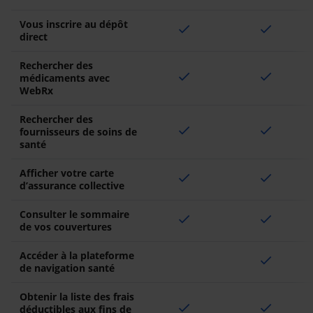
Vous inscrire au dépôt
check
check
direct
Rechercher des
check
check
médicaments avec
WebRx
Rechercher des
check
check
fournisseurs de soins de
santé
Afficher votre carte
check
check
d’assurance collective
Consulter le sommaire
check
check
de vos couvertures
Accéder à la plateforme
check
de navigation santé
Obtenir la liste des frais
check
check
déductibles aux fins de