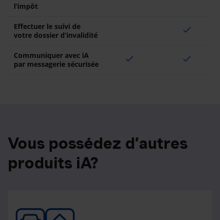
l’impôt
Effectuer le suivi de
check
votre dossier d’invalidité
Communiquer avec iA
check
check
par messagerie sécurisée
Vous possédez d’autres
produits iA?