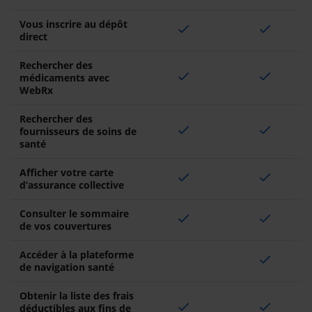
Vous inscrire au dépôt
check
check
direct
Rechercher des
check
check
médicaments avec
WebRx
Rechercher des
check
check
fournisseurs de soins de
santé
Afficher votre carte
check
check
d’assurance collective
Consulter le sommaire
check
check
de vos couvertures
Accéder à la plateforme
check
de navigation santé
Obtenir la liste des frais
check
check
déductibles aux fins de