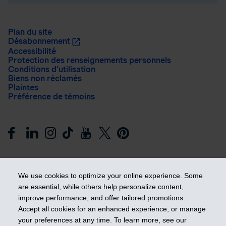
Plan du site
Désabonnement
Accessibilité
Protection des renseignements personnels
Conditions d’utilisation
Biens non réclamés
Plaintes
Préférence de témoins
We use cookies to optimize your online experience. Some
are essential, while others help personalize content,
improve performance, and offer tailored promotions.
Prendre les devants
Accept all cookies for an enhanced experience, or manage
your preferences at any time. To learn more, see our