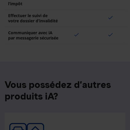
l’impôt
Effectuer le suivi de
check
votre dossier d’invalidité
Communiquer avec iA
check
check
par messagerie sécurisée
Vous possédez d’autres
produits iA?