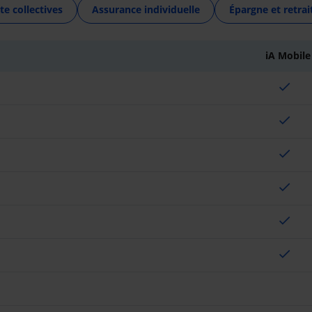
te collectives
Assurance individuelle
Épargne et retrai
iA Mobile
check
check
check
check
check
check