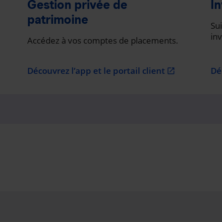
Gestion privée de
In
patrimoine
Sui
in
Accédez à vos comptes de placements.
Découvrez l’app et le portail client
Dé
open_in_new