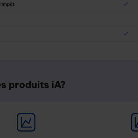
check
 l’impôt
check
s produits iA?