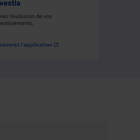
vestia
vez l’évolution de vos
vestissements.
couvrez l'application
open_in_new