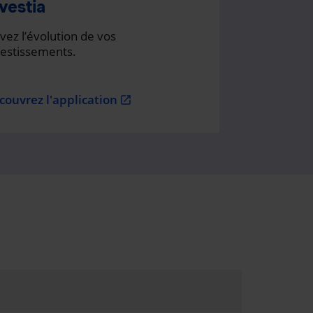
vestia
vez l’évolution de vos
vestissements.
couvrez l'application
open_in_new