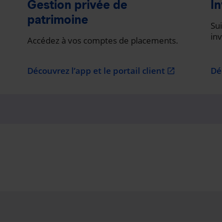
Gestion privée de
In
patrimoine
Sui
in
Accédez à vos comptes de placements.
Découvrez l’app et le portail client
Dé
open_in_new