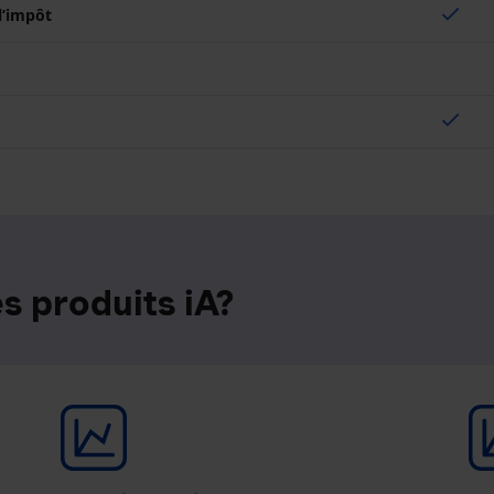
check
 l’impôt
check
s produits iA?