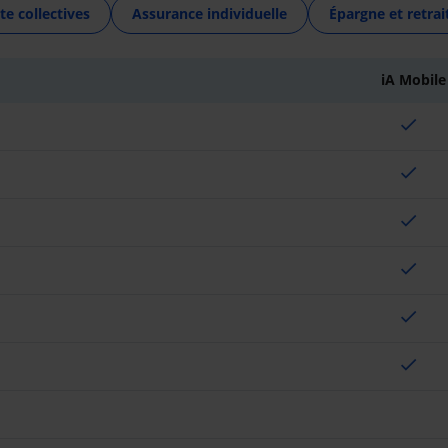
te collectives
Assurance individuelle
Épargne et retrai
iA Mobile
check
check
check
check
check
check