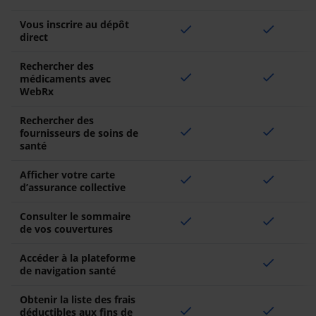
Vous inscrire au dépôt
check
check
direct
Rechercher des
check
check
médicaments avec
WebRx
Rechercher des
check
check
fournisseurs de soins de
santé
Afficher votre carte
check
check
d’assurance collective
Consulter le sommaire
check
check
de vos couvertures
Accéder à la plateforme
check
de navigation santé
Obtenir la liste des frais
check
check
déductibles aux fins de