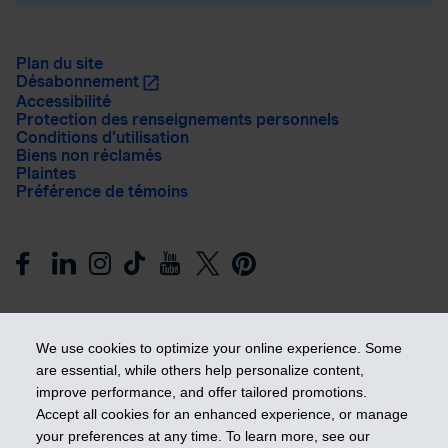
Plan du site
Désabonnement
Accessibilité
Protection des renseignements personnels
Conditions d’utilisation
Biens non réclamés
Plaintes
Préférence de témoins
We use cookies to optimize your online experience. Some
are essential, while others help personalize content,
improve performance, and offer tailored promotions.
Prendre les devants
Accept all cookies for an enhanced experience, or manage
your preferences at any time. To learn more, see our