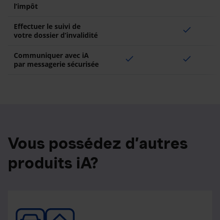
l’impôt
Effectuer le suivi de
check
votre dossier d’invalidité
Communiquer avec iA
check
check
par messagerie sécurisée
Vous possédez d’autres
produits iA?