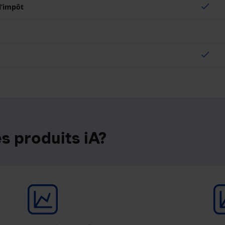
check
 l’impôt
check
s produits iA?