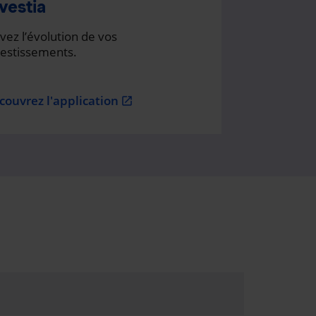
vestia
vez l’évolution de vos
vestissements.
couvrez l'application
open_in_new