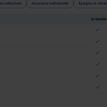
te collectives
Assurance individuelle
Épargne et retrai
iA Mobile
check
check
check
check
check
check