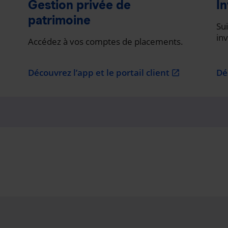
Gestion privée de
In
patrimoine
Sui
in
Accédez à vos comptes de placements.
Découvrez l’app et le portail client
Dé
open_in_new