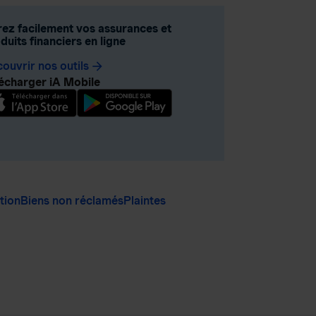
ez facilement vos assurances et
duits financiers en ligne
ouvrir nos outils
arrow_forward
écharger iA Mobile
ation
Biens non réclamés
Plaintes