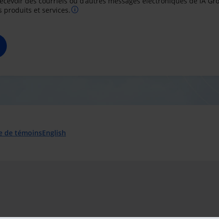
recevoir des courriels ou d’autres messages électroniques de iA Gr
 produits et services.
e de témoins
English