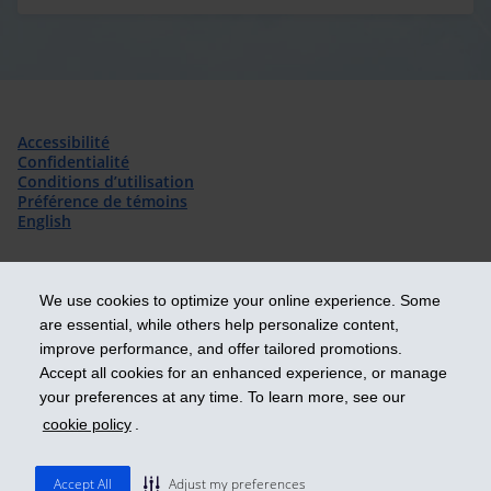
Accessibilité
Confidentialité
Conditions d’utilisation
Préférence de témoins
English
We use cookies to optimize your online experience. Some
are essential, while others help personalize content,
improve performance, and offer tailored promotions.
Prendre les devants
Accept all cookies for an enhanced experience, or manage
your preferences at any time. To learn more, see our
cookie policy
.
© 2026 Industrielle Alliance, Assurance et services financiers
inc. - iA Groupe financier. Tous droits réservés.
Accept All
Adjust my preferences