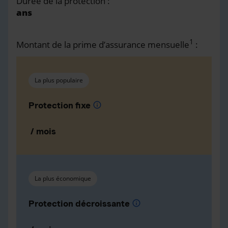
Durée de la protection :
ans
1
Montant de la prime d’assurance mensuelle
:
La plus populaire
Protection fixe
info
/ mois
La plus économique
Protection décroissante
info