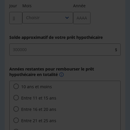
Jour
Mois
Année
expand_more
Choisir
Solde approximatif de votre prêt hypothécaire
$
Années restantes pour rembourser le prêt
hypothécaire en totalité
info
10 ans et moins
Entre 11 et 15 ans
Entre 16 et 20 ans
Entre 21 et 25 ans