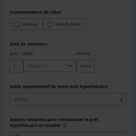
Consommation de tabac
Fumeur
Non-fumeur
Date de naissance
Jour
Mois
Année
expand_more
Choisir
Solde approximatif de votre prêt hypothécaire
$
Années restantes pour rembourser le prêt
hypothécaire en totalité
info