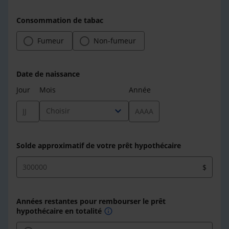
Consommation de tabac
Fumeur
Non-fumeur
Date de naissance
Jour
Mois
Année
expand_more
Choisir
Solde approximatif de votre prêt hypothécaire
$
Années restantes pour rembourser le prêt
hypothécaire en totalité
info