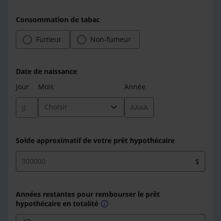
Consommation de tabac
Fumeur
Non-fumeur
Date de naissance
Jour
Mois
Année
expand_more
Choisir
Solde approximatif de votre prêt hypothécaire
$
Années restantes pour rembourser le prêt
hypothécaire en totalité
info