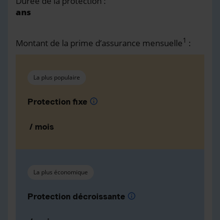
Durée de la protection :
ans
1
Montant de la prime d’assurance mensuelle
:
La plus populaire
Protection fixe
info
/ mois
La plus économique
Protection décroissante
info