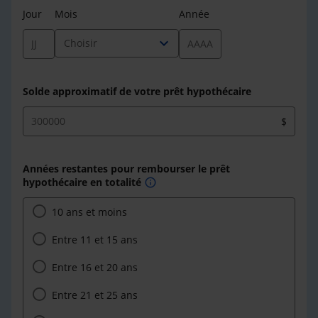
Jour
Mois
Année
expand_more
Choisir
Solde approximatif de votre prêt hypothécaire
$
Années restantes pour rembourser le prêt
hypothécaire en totalité
info
10 ans et moins
Entre 11 et 15 ans
Entre 16 et 20 ans
Entre 21 et 25 ans