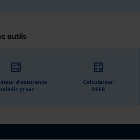
s outils
calculate
calculate
lateur d’assurance
Calculateur
aladie grave
REER