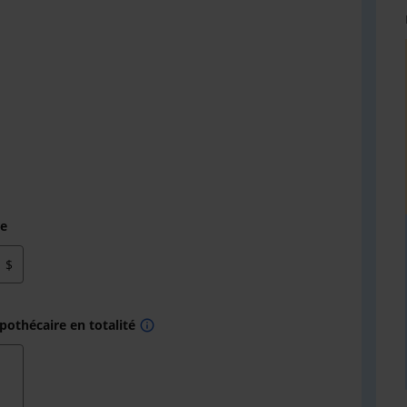
re
$
othécaire en totalité
info