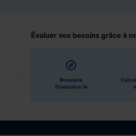
Évaluer vos besoins grâce à no
explore
Boussole
Calcu
financière iA
m