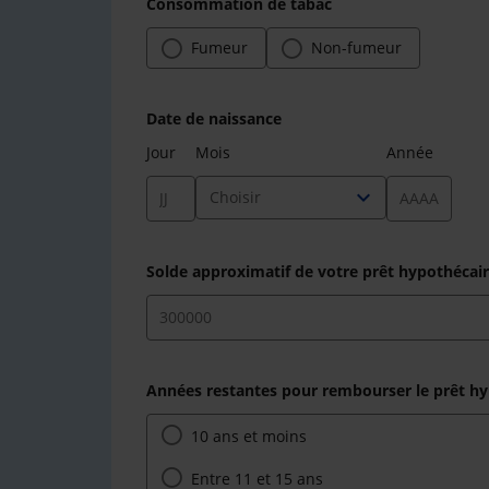
Consommation de tabac
Fumeur
Non-fumeur
Date de naissance
Jour
Mois
Année
expand_more
Choisir
Solde approximatif de votre prêt hypothécai
Années restantes pour rembourser le prêt hyp
10 ans et moins
Entre 11 et 15 ans