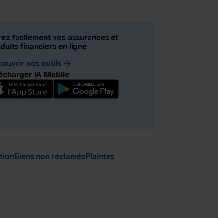
ez facilement vos assurances et
duits financiers en ligne
ouvrir nos outils
arrow_forward
écharger iA Mobile
ation
Biens non réclamés
Plaintes