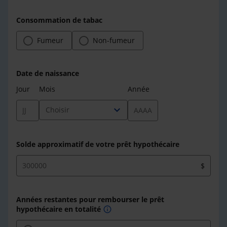
Consommation de tabac
Fumeur
Non-fumeur
Date de naissance
Jour
Mois
Année
expand_more
Choisir
Solde approximatif de votre prêt hypothécaire
$
Années restantes pour rembourser le prêt
hypothécaire en totalité
info