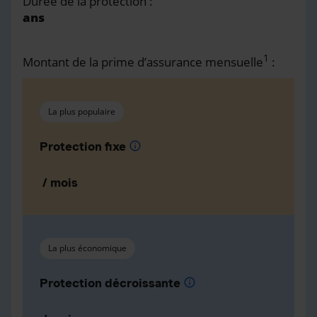
Durée de la protection :
ans
1
Montant de la prime d’assurance mensuelle
:
La plus populaire
Protection fixe
info
/ mois
La plus économique
Protection décroissante
info