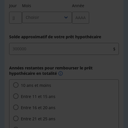
Jour
Mois
Année
expand_more
Choisir
Solde approximatif de votre prêt hypothécaire
$
Années restantes pour rembourser le prêt
hypothécaire en totalité
info
10 ans et moins
Entre 11 et 15 ans
Entre 16 et 20 ans
Entre 21 et 25 ans