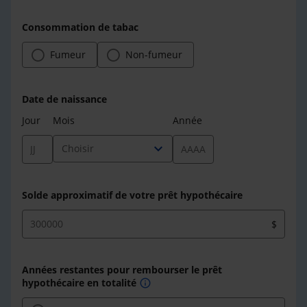
Consommation de tabac
Fumeur
Non-fumeur
Date de naissance
Jour
Mois
Année
expand_more
Choisir
Solde approximatif de votre prêt hypothécaire
$
Années restantes pour rembourser le prêt
hypothécaire en totalité
info