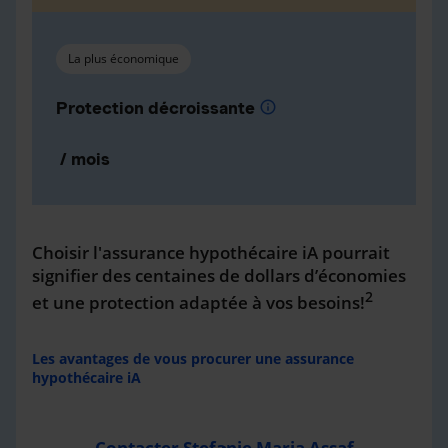
La plus économique
Protection décroissante
info
/ mois
Choisir l'assurance hypothécaire iA pourrait
signifier des centaines de dollars d’économies
2
et une protection adaptée à vos besoins!
Les avantages de vous procurer une assurance
hypothécaire iA
Contacter Stefanie Maria Assaf