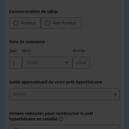
Consommation de tabac
Fumeur
Non-fumeur
Date de naissance
Jour
Mois
Année
expand_more
Choisir
Solde approximatif de votre prêt hypothécaire
$
Années restantes pour rembourser le prêt
hypothécaire en totalité
info