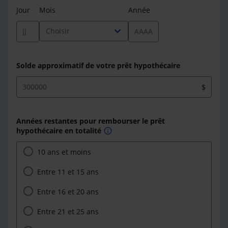
Jour
Mois
Année
expand_more
Choisir
Solde approximatif de votre prêt hypothécaire
$
Années restantes pour rembourser le prêt
hypothécaire en totalité
info
10 ans et moins
Entre 11 et 15 ans
Entre 16 et 20 ans
Entre 21 et 25 ans