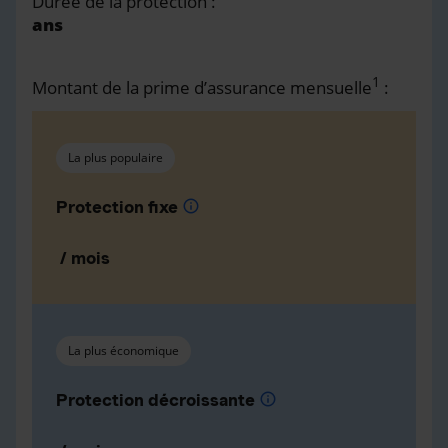
Durée de la protection :
ans
1
Montant de la prime d’assurance mensuelle
:
La plus populaire
Protection fixe
info
/ mois
La plus économique
Protection décroissante
info