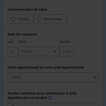
Consommation de tabac
Fumeur
Non-fumeur
Date de naissance
Jour
Mois
Année
expand_more
Choisir
Solde approximatif de votre prêt hypothécaire
$
Années restantes pour rembourser le prêt
hypothécaire en totalité
info