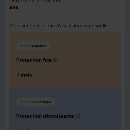
Durée de la protection :
ans
1
Montant de la prime d’assurance mensuelle
:
La plus populaire
Protection fixe
info
/ mois
La plus économique
Protection décroissante
info