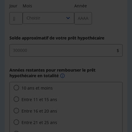
Jour
Mois
Année
expand_more
Choisir
Solde approximatif de votre prêt hypothécaire
$
Années restantes pour rembourser le prêt
hypothécaire en totalité
info
10 ans et moins
Entre 11 et 15 ans
Entre 16 et 20 ans
Entre 21 et 25 ans