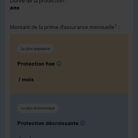
Durée de la protection :
ans
1
Montant de la prime d’assurance mensuelle
:
La plus populaire
Protection fixe
info
/ mois
La plus économique
Protection décroissante
info