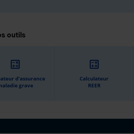
s outils
calculate
calculate
lateur d’assurance
Calculateur
aladie grave
REER