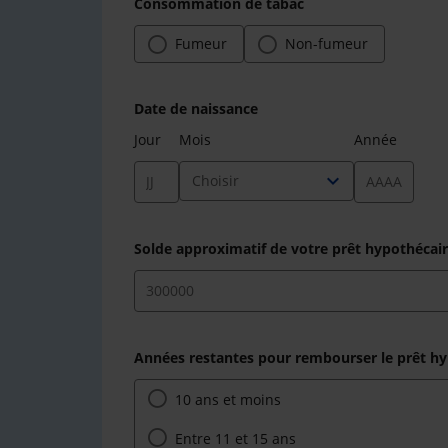
Consommation de tabac
Fumeur
Non-fumeur
Date de naissance
Jour
Mois
Année
expand_more
Choisir
Solde approximatif de votre prêt hypothécai
Années restantes pour rembourser le prêt hyp
10 ans et moins
Entre 11 et 15 ans