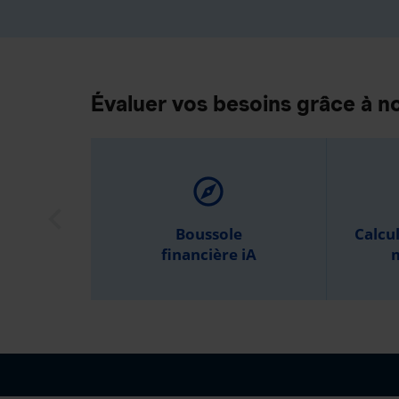
Évaluer vos besoins grâce à no
explore
Boussole
Calcu
financière iA
m