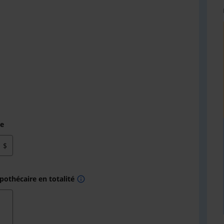
re
$
othécaire en totalité
info