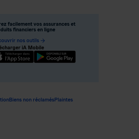
ez facilement vos assurances et
duits financiers en ligne
ouvrir nos outils
arrow_forward
écharger iA Mobile
ation
Biens non réclamés
Plaintes