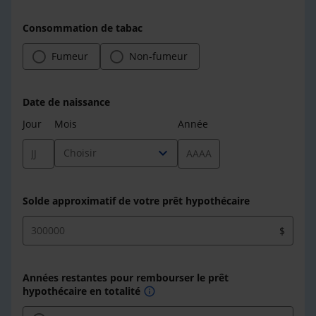
Consommation de tabac
Fumeur
Non-fumeur
Date de naissance
Jour
Mois
Année
expand_more
Choisir
Solde approximatif de votre prêt hypothécaire
$
Années restantes pour rembourser le prêt
hypothécaire en totalité
info