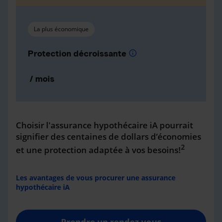
La plus économique
Protection décroissante
info
/ mois
Choisir l'assurance hypothécaire iA pourrait
signifier des centaines de dollars d’économies
2
et une protection adaptée à vos besoins!
Les avantages de vous procurer une assurance
hypothécaire iA
Prendre un rendez-vous