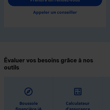
Appeler un conseiller
Évaluer vos besoins grâce à nos
outils
explore
calculate
Boussole
Calculateur
financière iA
d’assurance