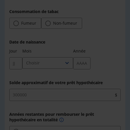
Consommation de tabac
Fumeur
Non-fumeur
Date de naissance
Jour
Mois
Année
expand_more
Choisir
Solde approximatif de votre prêt hypothécaire
$
Années restantes pour rembourser le prêt
hypothécaire en totalité
info