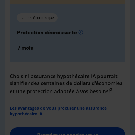
La plus économique
Protection décroissante
info
/ mois
Choisir l'assurance hypothécaire iA pourrait
signifier des centaines de dollars d’économies
2
et une protection adaptée à vos besoins!
Les avantages de vous procurer une assurance
hypothécaire iA
Prendre un rendez-vous