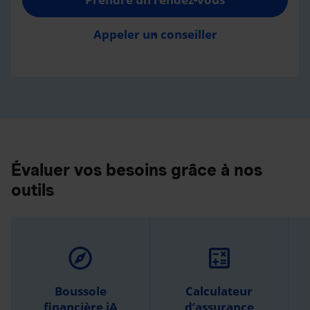
Appeler un conseiller
Évaluer vos besoins grâce à nos
outils
explore
calculate
Boussole
Calculateur
financière iA
d’assurance