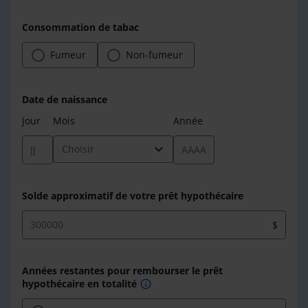
Consommation de tabac
Fumeur
Non-fumeur
Date de naissance
Jour
Mois
Année
expand_more
Choisir
Solde approximatif de votre prêt hypothécaire
$
Années restantes pour rembourser le prêt
hypothécaire en totalité
info