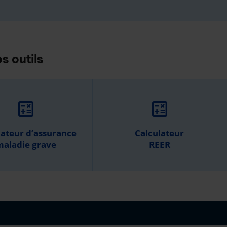
s outils
calculate
calculate
lateur d’assurance
Calculateur
aladie grave
REER