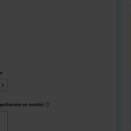
re
$
othécaire en totalité
info