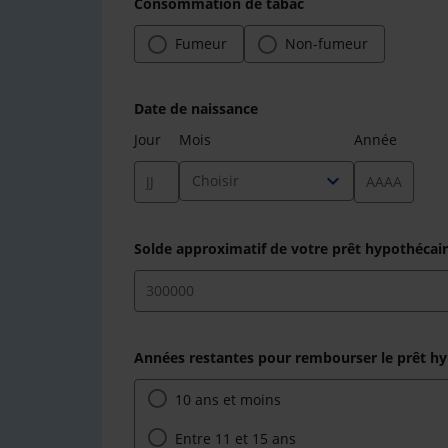
Consommation de tabac
Fumeur
Non-fumeur
Date de naissance
Jour
Mois
Année
expand_more
Choisir
Solde approximatif de votre prêt hypothécai
Années restantes pour rembourser le prêt hyp
10 ans et moins
Entre 11 et 15 ans