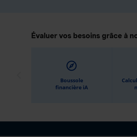
Évaluer vos besoins grâce à no
explore
Boussole
Calcu
financière iA
m