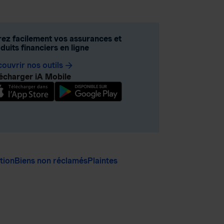
ez facilement vos assurances et
duits financiers en ligne
ouvrir nos outils
arrow_forward
écharger iA Mobile
ation
Biens non réclamés
Plaintes