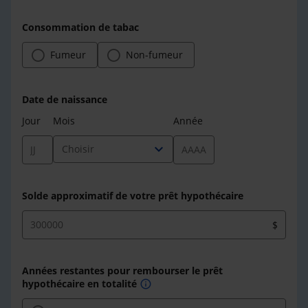
Consommation de tabac
Fumeur
Non-fumeur
Date de naissance
Jour
Mois
Année
expand_more
Choisir
Solde approximatif de votre prêt hypothécaire
$
Années restantes pour rembourser le prêt
hypothécaire en totalité
info