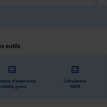
s outils
calculate
calculate
lateur d’assurance
Calculateur
aladie grave
REER