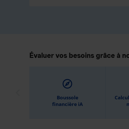
Évaluer vos besoins grâce à no
explore
Boussole
Calcu
financière iA
m