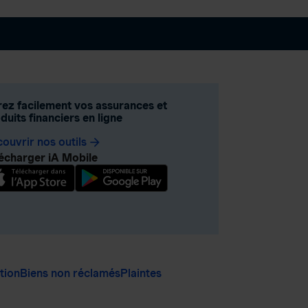
ez facilement vos assurances et
duits financiers en ligne
ouvrir nos outils
arrow_forward
écharger iA Mobile
ation
Biens non réclamés
Plaintes