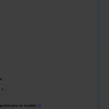
re
$
othécaire en totalité
info