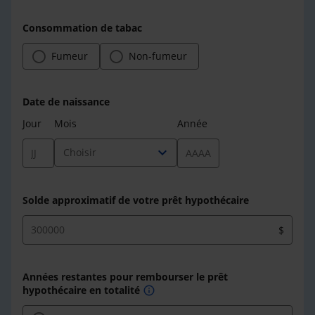
Consommation de tabac
Fumeur
Non-fumeur
Date de naissance
Jour
Mois
Année
expand_more
Choisir
Solde approximatif de votre prêt hypothécaire
$
Années restantes pour rembourser le prêt
hypothécaire en totalité
info