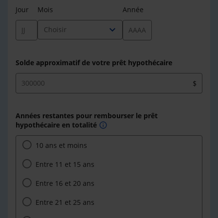
Jour
Mois
Année
expand_more
Choisir
Solde approximatif de votre prêt hypothécaire
$
Années restantes pour rembourser le prêt
hypothécaire en totalité
info
10 ans et moins
Entre 11 et 15 ans
Entre 16 et 20 ans
Entre 21 et 25 ans