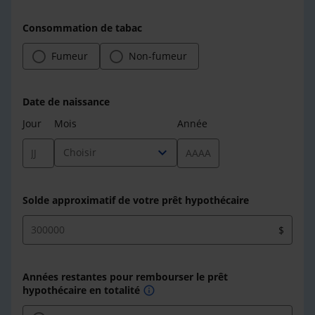
Consommation de tabac
Fumeur
Non-fumeur
Date de naissance
Jour
Mois
Année
expand_more
Choisir
Solde approximatif de votre prêt hypothécaire
$
Années restantes pour rembourser le prêt
hypothécaire en totalité
info