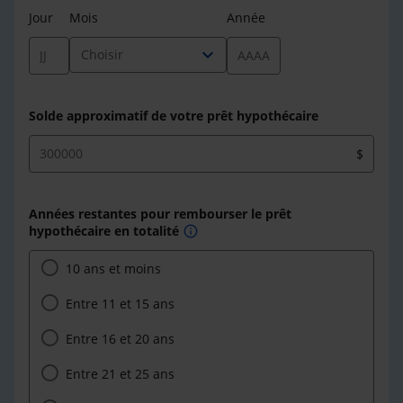
Jour
Mois
Année
expand_more
Choisir
Solde approximatif de votre prêt hypothécaire
$
Années restantes pour rembourser le prêt
hypothécaire en totalité
info
10 ans et moins
Entre 11 et 15 ans
Entre 16 et 20 ans
Entre 21 et 25 ans