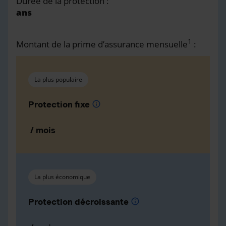
Durée de la protection :
ans
1
Montant de la prime d’assurance mensuelle
:
La plus populaire
Protection fixe
info
/ mois
La plus économique
Protection décroissante
info