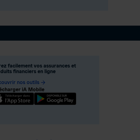
ez facilement vos assurances et
duits financiers en ligne
ouvrir nos outils
arrow_forward
écharger iA Mobile