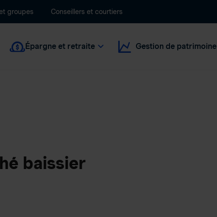
 et groupes
Conseillers et courtiers
Épargne et retraite
Gestion de patrimoine
hé baissier